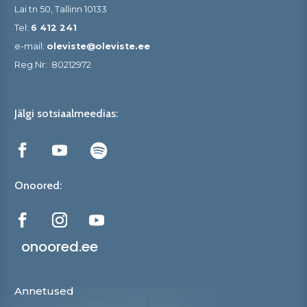
Lai tn 50, Tallinn 10133
Tel:
6 412 241
e-mail:
oleviste@oleviste.ee
Reg.Nr:
80212972
Jälgi sotsiaalmeedias:
Onoored:
onoored.ee
Annetused