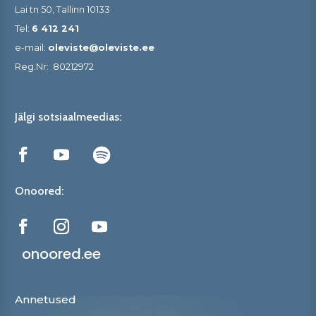
Lai tn 50, Tallinn 10133
Tel:
6 412 241
e-mail:
oleviste@oleviste.ee
Reg.Nr:
80212972
Jälgi sotsiaalmeedias:
Onoored:
onoored.ee
Annetused