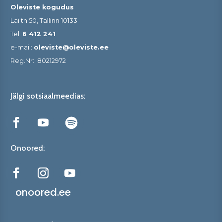
Oleviste kogudus
Lai tn 50, Tallinn 10133
Tel:
6 412 241
e-mail:
oleviste@oleviste.ee
Reg.Nr:
80212972
Jälgi sotsiaalmeedias:
Onoored:
onoored.ee