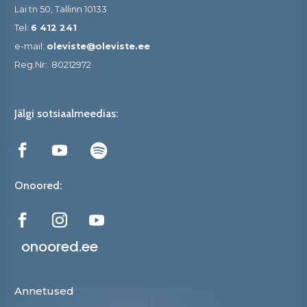
Lai tn 50, Tallinn 10133
Tel:
6 412 241
e-mail:
oleviste@oleviste.ee
Reg.Nr:
80212972
Jälgi sotsiaalmeedias:
Onoored:
onoored.ee
Annetused