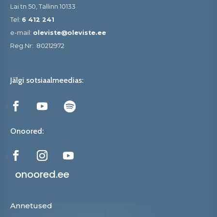
Lai tn 50, Tallinn 10133
Tel:
6 412 241
e-mail:
oleviste@oleviste.ee
Reg.Nr:
80212972
Jälgi sotsiaalmeedias:
Onoored:
onoored.ee
Annetused