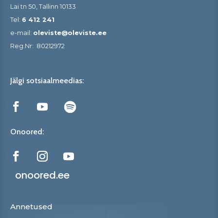
Lai tn 50, Tallinn 10133
Tel:
6 412 241
e-mail:
oleviste@oleviste.ee
Reg.Nr:
80212972
Jälgi sotsiaalmeedias:
Onoored:
onoored.ee
Annetused