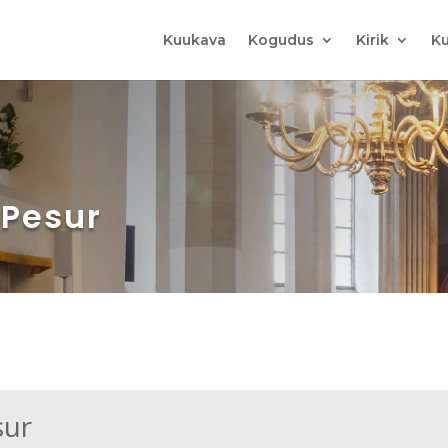
Kuukava
Kogudus
Kirik
Ku
t Pesur
sur