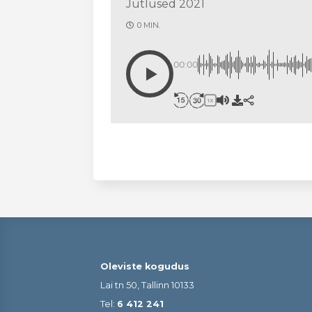
Jutlused 2021
0 MIN.
00:00
1X
Oleviste kogudus
Lai tn 50, Tallinn 10133
Tel:
6 412 241