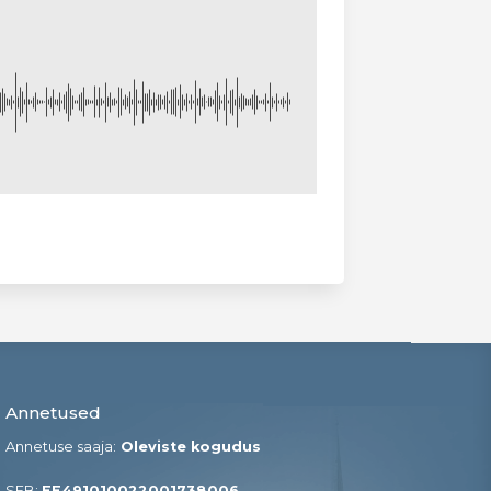
Annetused
Annetuse saaja:
Oleviste kogudus
SEB:
EE491010022001738006