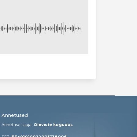
Annetused
Annetuse saaja:
Oleviste kogudus
SEB:
EE491010022001738006