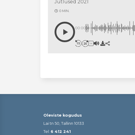
Jutlused 2021
0 MIN.
00:00
1X
Oleviste kogudus
Lai tn 50, Tallinn 10133
Tel:
6 412 241