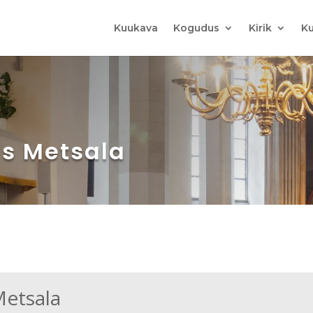
Kuukava
Kogudus
Kirik
Ku
is Metsala
Metsala