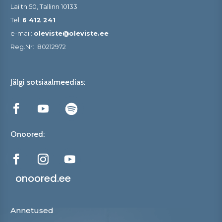
Lai tn 50, Tallinn 10133
Tel:
6 412 241
e-mail:
oleviste@oleviste.ee
Reg.Nr:
80212972
Jälgi sotsiaalmeedias:
Onoored:
onoored.ee
Annetused