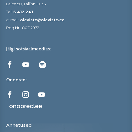
Lai tn 50, Tallinn 10133
Tel:
6 412 241
e-mail:
oleviste@oleviste.ee
Reg.Nr:
80212972
Jälgi sotsiaalmeedias:
Onoored:
onoored.ee
Annetused