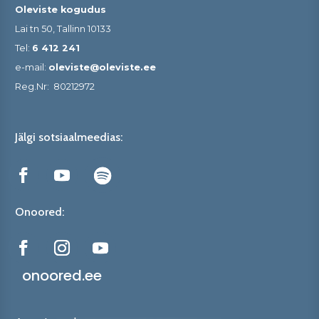
Oleviste kogudus
Lai tn 50, Tallinn 10133
Tel:
6 412 241
e-mail:
oleviste@oleviste.ee
Reg.Nr:
80212972
Jälgi sotsiaalmeedias:
Onoored:
onoored.ee