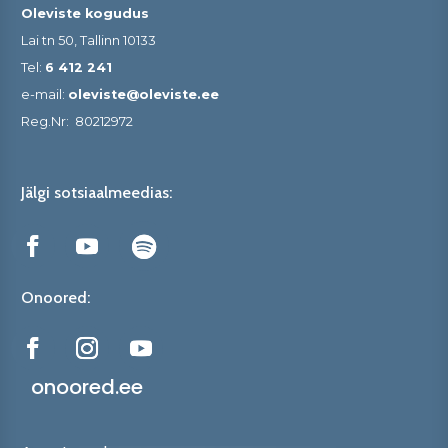
Oleviste kogudus
Lai tn 50, Tallinn 10133
Tel:
6 412 241
e-mail:
oleviste@oleviste.ee
Reg.Nr:
80212972
Jälgi sotsiaalmeedias:
Onoored:
onoored.ee