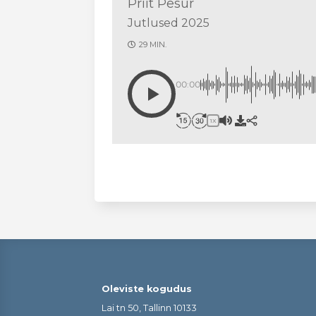
Priit Pesur
Jutlused 2025
29 MIN.
00:00
1X
Oleviste kogudus
Lai tn 50, Tallinn 10133