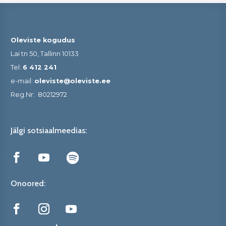
Oleviste kogudus
Lai tn 50, Tallinn 10133
Tel:
6 412 241
e-mail:
oleviste@oleviste.ee
Reg.Nr:
80212972
Jälgi sotsiaalmeedias:
Onoored: