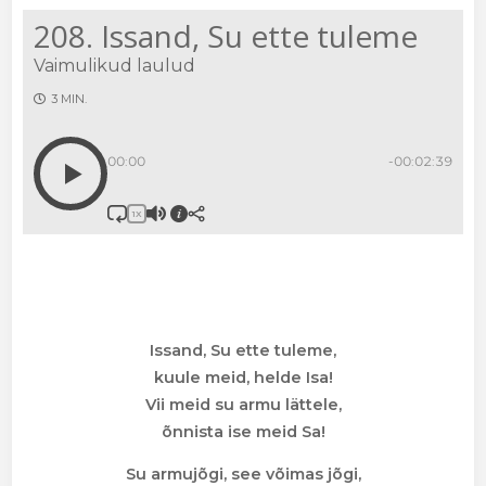
208. Issand, Su ette tuleme
Vaimulikud laulud
3 MIN.
00:00
-00:02:39
1X
Issand, Su ette tuleme,
kuule meid, helde Isa!
Vii meid su armu lättele,
õnnista ise meid Sa!
Su armujõgi, see võimas jõgi,