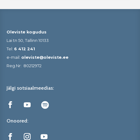
Oleviste kogudus
Lai tn 50, Tallinn 10133
Tel:
6 412 241
e-mail:
oleviste@oleviste.ee
Reg.Nr:
80212972
Jälgi sotsiaalmeedias:
Onoored: