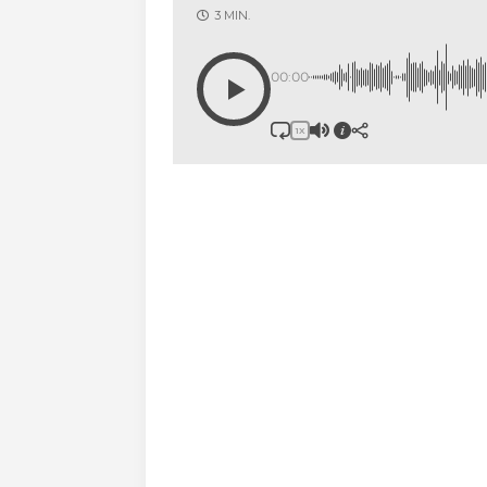
3 MIN.
00:00
1X