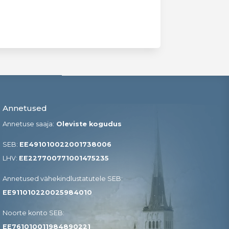
Annetused
Annetuse saaja:
Oleviste kogudus
SEB:
EE491010022001738006
LHV:
EE227700771001475235
Annetused vähekindlustatutele SEB​:
EE911010220025984010
Noorte konto SEB:
EE761010011984890221