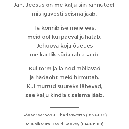
Jah, Jeesus on me kalju siin rännuteel,
mis igavesti seisma jääb.
Ta kõnnib ise meie ees,
meid ööl kui päeval juhatab.
Jehoova koja õuedes
me kartlik süda rahu saab.
Kui torm ja lained möllavad
ja hädaoht meid hirmutab.
Kui murrud suureks lähevad,
see kalju kindlalt seisma jääb.
Sõnad: Vernon J. Charlesworth (1839-1915)
Muusika: Ira David Sankey (1840-1908)