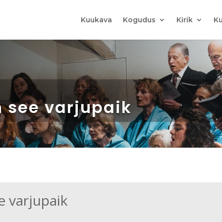
Kuukava
Kogudus
Kirik
Ku
n see varjupaik
e varjupaik