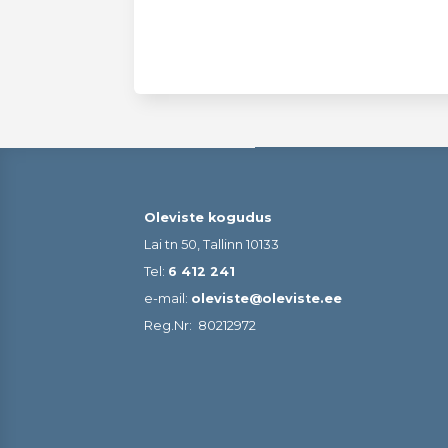
Oleviste kogudus
Lai tn 50, Tallinn 10133
Tel:
6 412 241
e-mail:
oleviste@oleviste.ee
Reg.Nr:
80212972