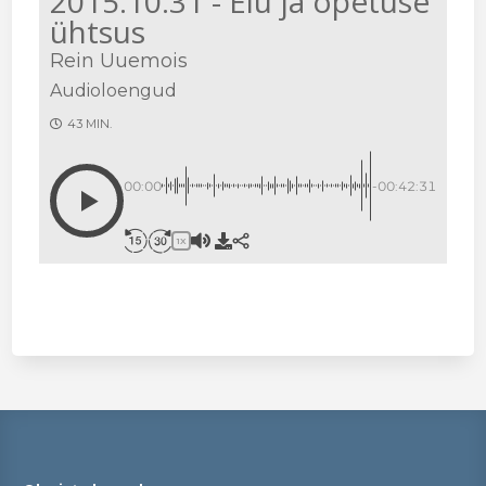
2015.10.31 - Elu ja opetuse
ühtsus
Rein Uuemois
Audioloengud
43 MIN.
00:00
-00:42:31
1X