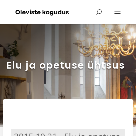
Elu ja opetuse ühtsus