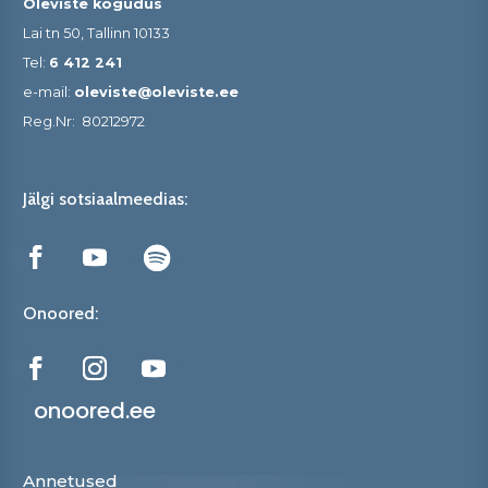
Oleviste kogudus
Lai tn 50, Tallinn 10133
Tel:
6 412 241
e-mail:
oleviste@oleviste.ee
Reg.Nr:
80212972
Jälgi sotsiaalmeedias:
Onoored:
onoored.ee
Annetused