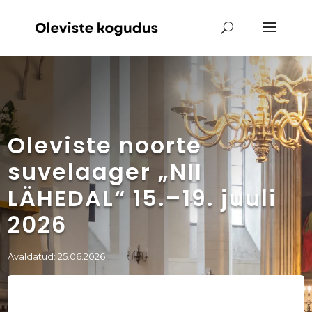
Oleviste noorte
suvelaager „NII
LÄHEDAL“ 15.–19. juuli
2026
Avaldatud: 25.06.2026