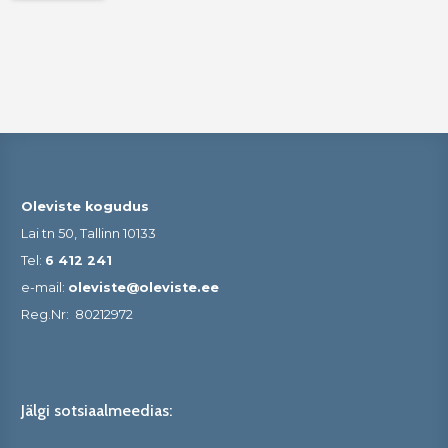
Oleviste kogudus
Lai tn 50, Tallinn 10133
Tel:
6 412 241
e-mail:
oleviste@oleviste.ee
Reg.Nr:
80212972
Jälgi sotsiaalmeedias: