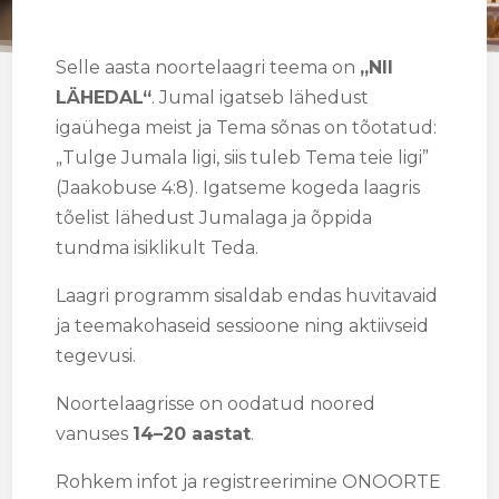
Selle aasta noortelaagri teema on
„NII
LÄHEDAL“
. Jumal igatseb lähedust
igaühega meist ja Tema sõnas on tõotatud:
„Tulge Jumala ligi, siis tuleb Tema teie ligi”
(Jaakobuse 4:8). Igatseme kogeda laagris
tõelist lähedust Jumalaga ja õppida
tundma isiklikult Teda.
Laagri programm sisaldab endas huvitavaid
ja teemakohaseid sessioone ning aktiivseid
tegevusi.
Noortelaagrisse on oodatud noored
vanuses
14–20 aastat
.
Rohkem infot ja registreerimine ONOORTE