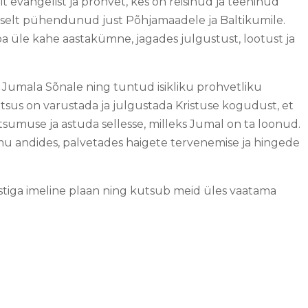
it evangelist ja prohvet, kes on reisinud ja teeninud
iliselt pühendunud just Põhjamaadele ja Baltikumile.
ba üle kahe aastakümne, jagades julgustust, lootust ja
d Jumala Sõnale ning tuntud isikliku prohvetliku
sus on varustada ja julgustada Kristuse kogudust, et
kutsumuse ja astuda sellesse, milleks Jumal on ta loonud.
mu andides, palvetades haigete tervenemise ja hingede
stiga imeline plaan ning kutsub meid üles vaatama