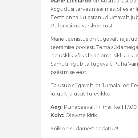
Marie Licciardo
on Austraaliast pär
kogudusi terves maailmas, olles er
Eestit on ta külastanud ustavalt ju
Püha Vaimu värskendust.
Marie teenistus on tugevalt rajatu
teenimise poolest. Tema südameigat
iga usklik võiks leida oma isikliku 
Samuti liigub ta tugevalt Püha Vai
päästmise eest.
Ta usub sügavalt, et Jumalal on Ee
julgelt ja usus tulevikku.
Aeg:
Pühapäeval, 17. mail kell 17.00
Koht:
Oleviste kirik
Kõik on südamest oodatud!