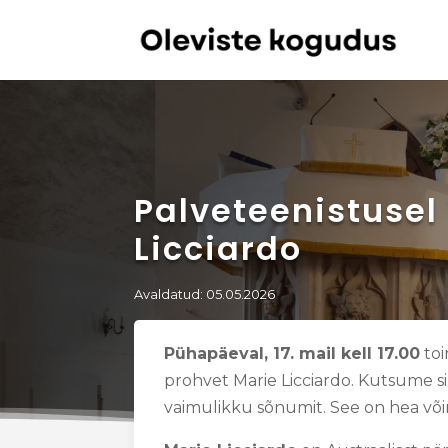
Palveteenistusel 
Licciardo
Avaldatud: 05.05.2026
Pühapäeval, 17. mail kell 17.00
toi
prohvet Marie Licciardo. Kutsume s
vaimulikku sõnumit. See on hea võim