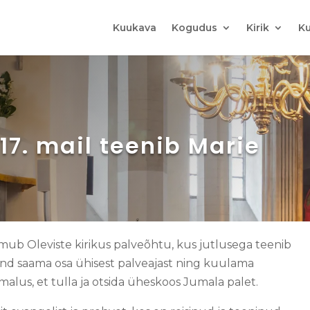
Kuukava
Kogudus
Kirik
Ku
17. mail teenib Marie
mub Oleviste kirikus palveõhtu, kus jutlusega teenib
ind saama osa ühisest palveajast ning kuulama
alus, et tulla ja otsida üheskoos Jumala palet.