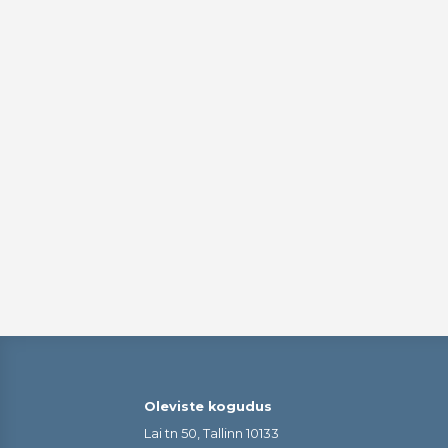
Oleviste kogudus
Lai tn 50, Tallinn 10133