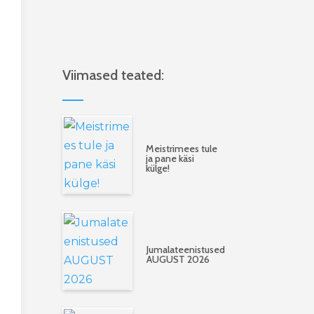
Viimased teated:
Meistrimees tule
ja pane käsi
külge!
Jumalateenistused
AUGUST 2026