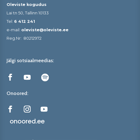
Oleviste kogudus
Lai tn 50, Tallinn 10133
Tel:
6 412 241
e-mail:
oleviste@oleviste.ee
Reg.Nr:
80212972
Jälgi sotsiaalmeedias:
Onoored:
onoored.ee