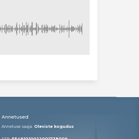
Annetused
Annetuse saaja:
Oleviste kogudus
SEB:
EE491010022001738006