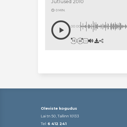
Jutlused 2010
0 MIN.
00:00
1X
Oleviste kogudus
Lai tn 50, Tallinn 10133
Tel:
6 412 241