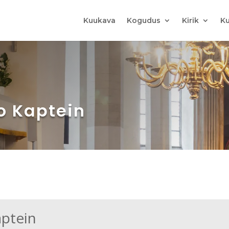
Kuukava
Kogudus
Kirik
Ku
jo Kaptein
aptein