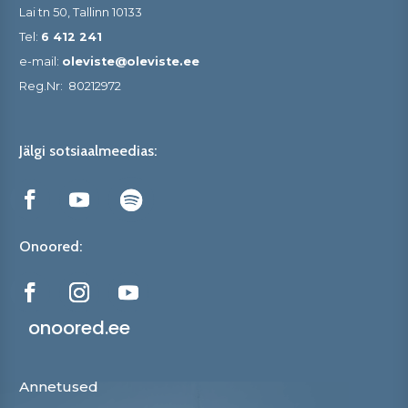
Lai tn 50, Tallinn 10133
Tel:
6 412 241
e-mail:
oleviste@oleviste.ee
Reg.Nr:
80212972
Jälgi sotsiaalmeedias:
Onoored:
onoored.ee
Annetused