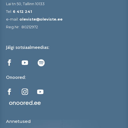
Lai tn 50, Tallinn 10133
Tel:
6 412 241
e-mail:
oleviste@oleviste.ee
Reg.Nr:
80212972
Jälgi sotsiaalmeedias:
Onoored:
onoored.ee
Annetused