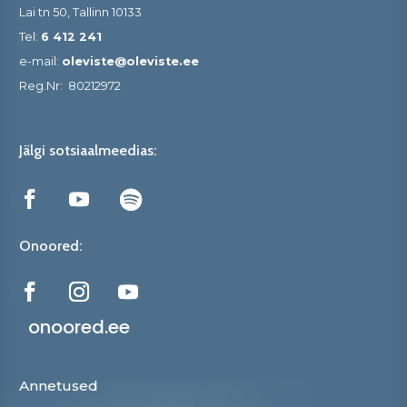
Lai tn 50, Tallinn 10133
Tel:
6 412 241
e-mail:
oleviste@oleviste.ee
Reg.Nr:
80212972
Jälgi sotsiaalmeedias:
Onoored:
onoored.ee
Annetused