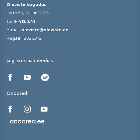
Oleviste kogudus
Lai tn 50, Tallinn 10133
Tel:
6 412 241
e-mail:
oleviste@oleviste.ee
Reg.Nr:
80212972
Jälgi sotsiaalmeedias:
Onoored:
onoored.ee