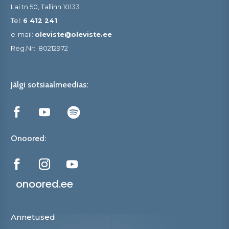
Lai tn 50, Tallinn 10133
Tel:
6 412 241
e-mail:
oleviste@oleviste.ee
Reg.Nr:
80212972
Jälgi sotsiaalmeedias:
Onoored:
onoored.ee
Annetused