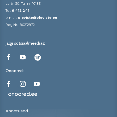
Lai tn 50, Tallinn 10133
Tel:
6 412 241
e-mail:
oleviste@oleviste.ee
Reg.Nr:
80212972
Jälgi sotsiaalmeedias:
Onoored:
onoored.ee
Annetused