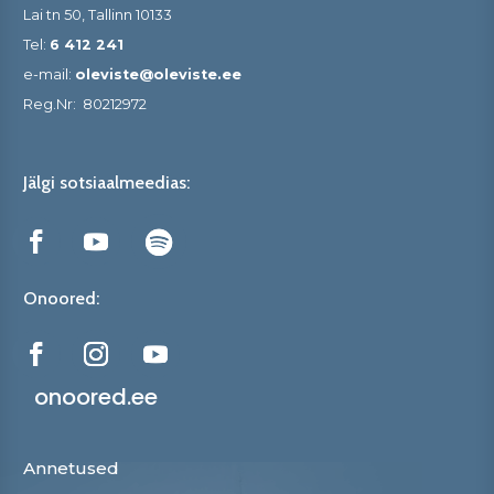
Lai tn 50, Tallinn 10133
Tel:
6 412 241
e-mail:
oleviste@oleviste.ee
Reg.Nr:
80212972
Jälgi sotsiaalmeedias:
Onoored:
onoored.ee
Annetused