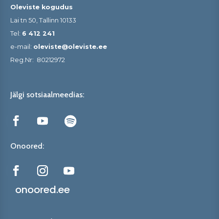
Oleviste kogudus
Lai tn 50, Tallinn 10133
Tel:
6 412 241
e-mail:
oleviste@oleviste.ee
Reg.Nr:
80212972
Jälgi sotsiaalmeedias:
Onoored:
onoored.ee