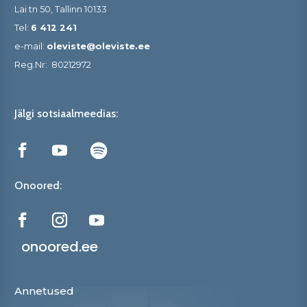
Lai tn 50, Tallinn 10133
Tel:
6 412 241
e-mail:
oleviste@oleviste.ee
Reg.Nr:
80212972
Jälgi sotsiaalmeedias:
Onoored:
onoored.ee
Annetused