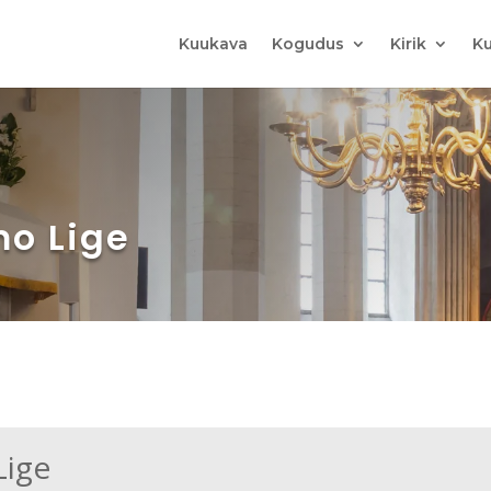
Kuukava
Kogudus
Kirik
Ku
mo Lige
Lige