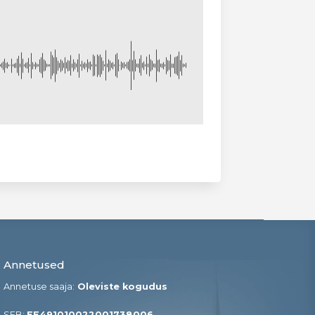
Annetused
Annetuse saaja:
Oleviste kogudus
SEB:
EE491010022001738006