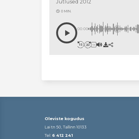
Jutlused 2012
0 MIN.
00:00
1X
Oleviste kogudus
Lai tn 50, Tallinn 10133
Tel:
6 412 241