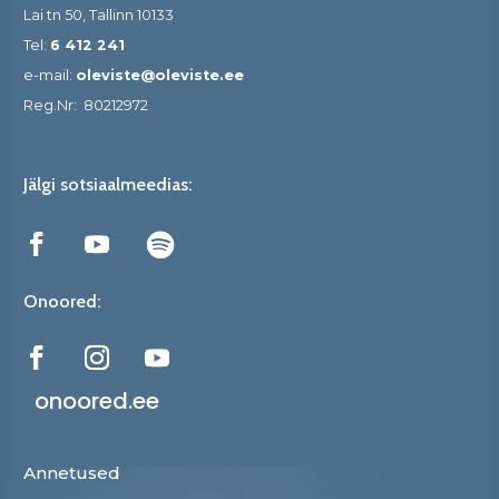
Lai tn 50, Tallinn 10133
Tel:
6 412 241
e-mail:
oleviste@oleviste.ee
Reg.Nr:
80212972
Jälgi sotsiaalmeedias:
Onoored:
onoored.ee
Annetused