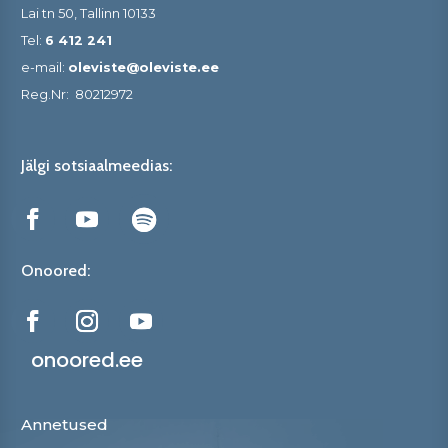
Lai tn 50, Tallinn 10133
Tel:
6 412 241
e-mail:
oleviste@oleviste.ee
Reg.Nr:
80212972
Jälgi sotsiaalmeedias:
Onoored:
onoored.ee
Annetused