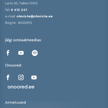
Lai tn 50, Tallinn 10133
Tel:
6 412 241
e-mail:
oleviste@oleviste.ee
Reg.Nr:
80212972
Jälgi sotsiaalmeedias:
Onoored:
onoored.ee
Annetused