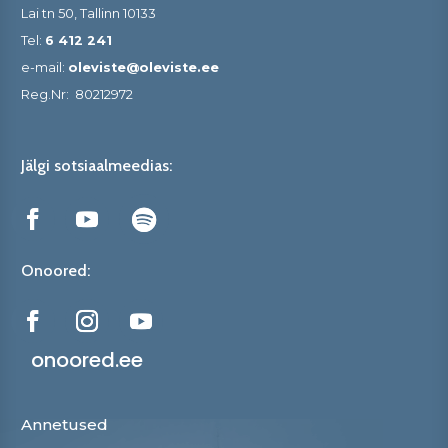
Lai tn 50, Tallinn 10133
Tel:
6 412 241
e-mail:
oleviste@oleviste.ee
Reg.Nr:
80212972
Jälgi sotsiaalmeedias:
Onoored:
onoored.ee
Annetused