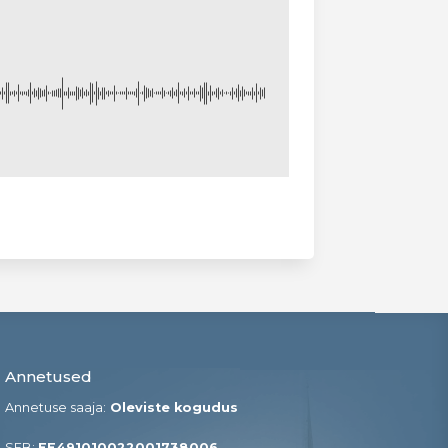
Annetused
Annetuse saaja:
Oleviste kogudus
SEB:
EE491010022001738006