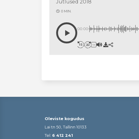
Jutlused 2018
0 MIN.
00:00
1X
Oleviste kogudus
Lai tn 50, Tallinn 10133
Tel:
6 412 241