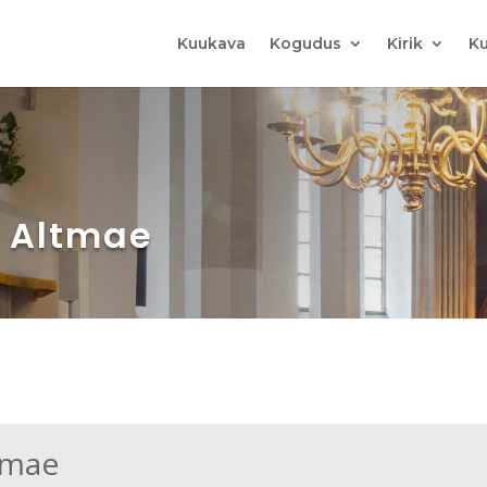
Kuukava
Kogudus
Kirik
Ku
l Altmae
ltmae