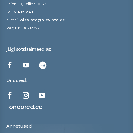
Lai tn 50, Tallinn 10133
Tel:
6 412 241
e-mail:
oleviste@oleviste.ee
Reg.Nr:
80212972
Jälgi sotsiaalmeedias:
Onoored:
onoored.ee
Annetused