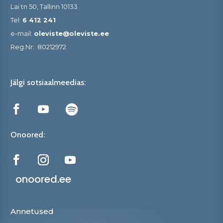
Lai tn 50, Tallinn 10133
Tel:
6 412 241
e-mail:
oleviste@oleviste.ee
Reg.Nr:
80212972
Jälgi sotsiaalmeedias:
Onoored:
onoored.ee
Annetused