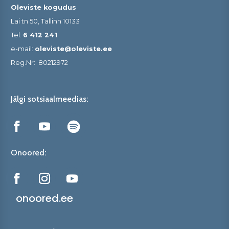
Oleviste kogudus
Lai tn 50, Tallinn 10133
Tel:
6 412 241
e-mail:
oleviste@oleviste.ee
Reg.Nr:
80212972
Jälgi sotsiaalmeedias:
Onoored:
onoored.ee