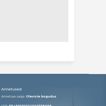
Annetused
Annetuse saaja:
Oleviste kogudus
SEB:
EE491010022001738006