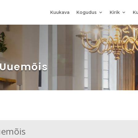
Kuukava
Kogudus
Kirik
Ku
t Uuemõis
uemõis