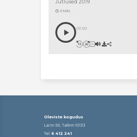
Jutlused 2019
0 MIN.
00:00
1X
Oleviste kogudus
Lai tn 50, Tallinn 10133
Tel:
6 412 241