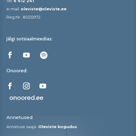
Tel:
6 412 241
e-mail:
oleviste@oleviste.ee
Reg.Nr:
80212972
Jälgi sotsiaalmeedias:
Onoored:
onoored.ee
Annetused
Annetuse saaja:
Oleviste kogudus