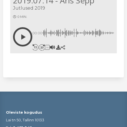
2019.07.14 - Aris Sepp
Jutlused 2019
0 MIN.
00:00
1X
Oleviste kogudus
Lai tn 50, Tallinn 10133