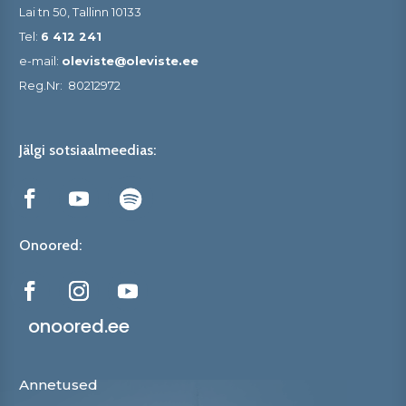
Lai tn 50, Tallinn 10133
Tel:
6 412 241
e-mail:
oleviste@oleviste.ee
Reg.Nr:
80212972
Jälgi sotsiaalmeedias:
Onoored:
onoored.ee
Annetused