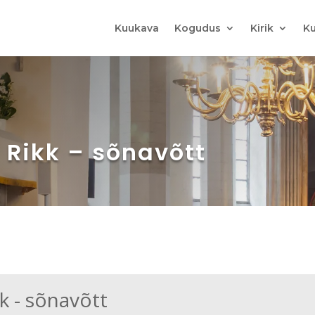
Kuukava
Kogudus
Kirik
Ku
l Rikk – sõnavõtt
kk - sõnavõtt