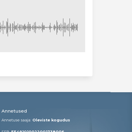
Annetused
Annetuse saaja:
Oleviste kogudus
SEB:
EE491010022001738006