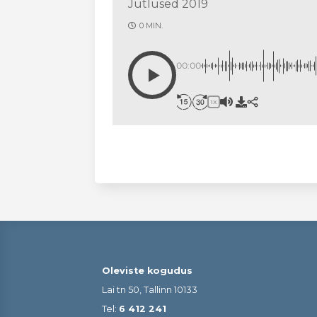
Jutlused 2019
0 MIN.
00:00
1X
Oleviste kogudus
Lai tn 50, Tallinn 10133
Tel:
6 412 241