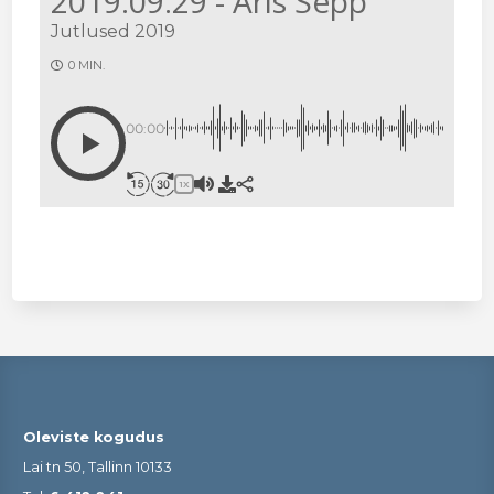
2019.09.29 - Aris Sepp
Jutlused 2019
0 MIN.
00:00
1X
Oleviste kogudus
Lai tn 50, Tallinn 10133