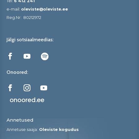
Tel:
6 412 241
e-mail:
oleviste@oleviste.ee
Reg.Nr:
80212972
Jälgi sotsiaalmeedias:
Onoored:
onoored.ee
Annetused
Annetuse saaja:
Oleviste kogudus