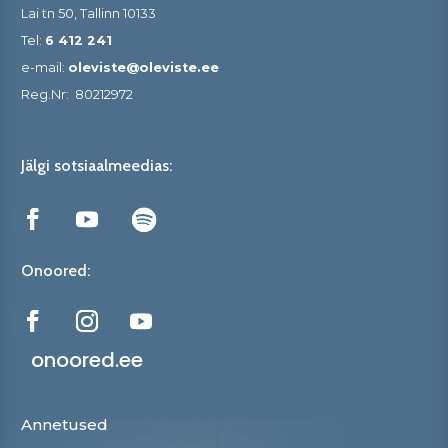
Lai tn 50, Tallinn 10133
Tel:
6 412 241
e-mail:
oleviste@oleviste.ee
Reg.Nr:
80212972
Jälgi sotsiaalmeedias:
Onoored:
onoored.ee
Annetused