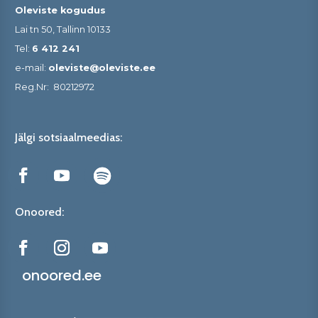
Oleviste kogudus
Lai tn 50, Tallinn 10133
Tel:
6 412 241
e-mail:
oleviste@oleviste.ee
Reg.Nr:
80212972
Jälgi sotsiaalmeedias:
Onoored:
onoored.ee