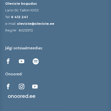
Oleviste kogudus
Lai tn 50, Tallinn 10133
Tel:
6 412 241
e-mail:
oleviste@oleviste.ee
Reg.Nr:
80212972
Jälgi sotsiaalmeedias:
Onoored:
onoored.ee