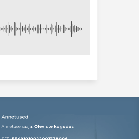
Annetused
Annetuse saaja:
Oleviste kogudus
SEB:
EE491010022001738006