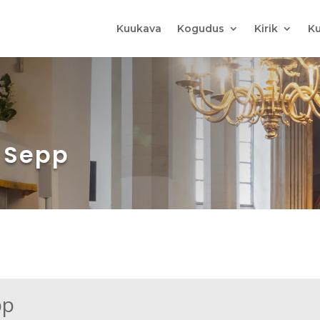
Kuukava
Kogudus
Kirik
Ku
s Sepp
pp