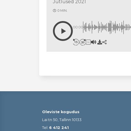
Jutlused 2021
0 MIN.
00:00
1X
Oleviste kogudus
Lai tn 50, Tallinn 10133
Tel:
6 412 241