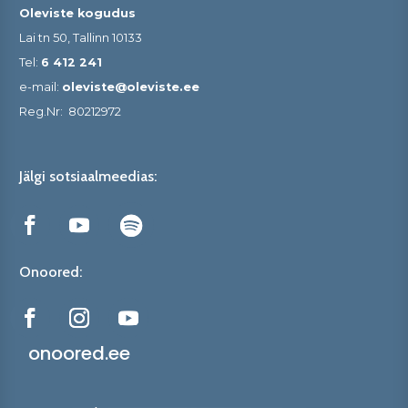
Oleviste kogudus
Lai tn 50, Tallinn 10133
Tel:
6 412 241
e-mail:
oleviste@oleviste.ee
Reg.Nr:
80212972
Jälgi sotsiaalmeedias:
Onoored:
onoored.ee