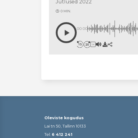
Jutlused 2022
0 MIN.
00:00
1X
Oleviste kogudus
Lai tn 50, Tallinn 10133
Tel:
6 412 241