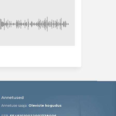
Annetused
Annetuse saaja:
Oleviste kogudus
SEB:
EE491010022001738006