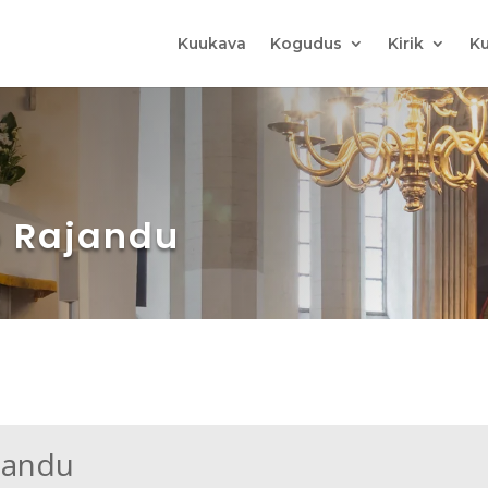
Kuukava
Kogudus
Kirik
Ku
o Rajandu
ajandu